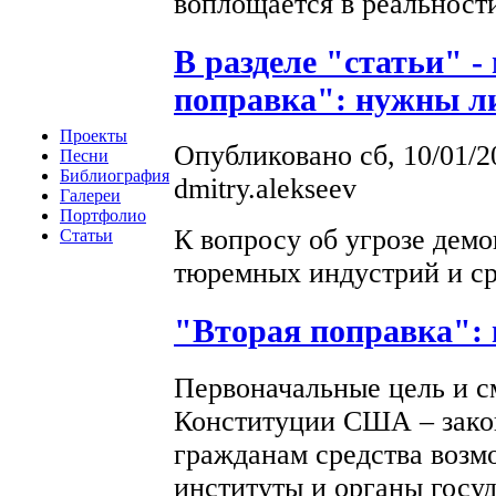
воплощается в реальност
В разделе "статьи" -
поправка": нужны л
Проекты
Опубликовано сб, 10/01/2
Песни
Библиография
dmitry.alekseev
Галереи
Портфолио
К вопросу об угрозе дем
Статьи
тюремных индустрий и ср
"Вторая поправка":
Первоначальные цель и с
Конституции США – закон
гражданам средства возм
институты и органы госуд