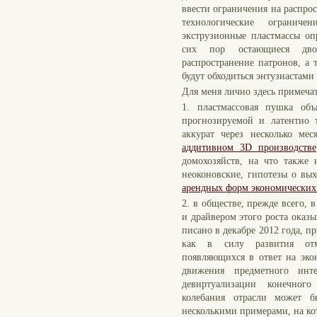
ввести ограничения на распро
технологические огранич
экструзионные пластмассы оп
сих пор остающиеся дво
распространение патронов, а 
будут обходиться энтузиастами
Для меня лично здесь примеча
1. пластмассовая пушка об
прогнозируемой и латентно 
аккурат через несколько ме
аддитивном 3D производстве
домохозяйств, на что также 
неоконовские, гипотезы о вы
арендных форм экономически
2. в обществе, прежде всего, в
и драйвером этого роста оказ
писано в декабре 2012 года, п
как в силу развития отм
появляющихся в ответ на эко
движения предметного инт
девиртуализации конечного
колебания отрасли может б
несколькими примерами, на кот