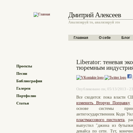
Перейти к основному содержанию
Дмитрий Алексеев
Анализируй то, анализируй это
Главное меню
Главная
О себе
Блог
Liberator: теневая э
Проекты
тюремным индустри
Песни
Библиография
Галереи
Опубликовано пн, 05/13/2013 - 2
Портфолио
Все сходится: пока власти 
изменить Вторую Поправку
и
Статьи
основе системы принуд
антигосударственник Коди Уи
пластмассового пистолета
, ра
выпустил "джина из бутылки
девайса по сети. Тут, конеч