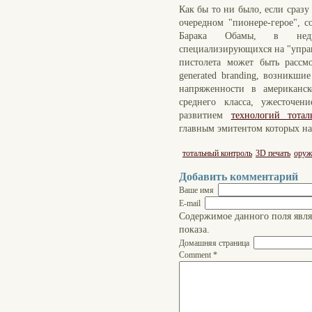
Как бы то ни было, если сраз
очередном "пионере-герое", 
Барака Обамы, в нед
специализирующихся на "управ
пистолета может быть рассм
generated branding, возникши
напряженности в американск
среднего класса, ужесточен
развитием
технологий тотал
главным эмитентом которых н
тотальный контроль
3D печать
оруж
Добавить комментарий
Ваше имя
E-mail
Содержимое данного поля явля
показа.
Домашняя страница
Comment
*