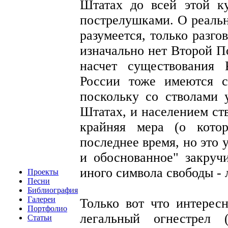
Штатах до всей этой к
пострелушками. О реальн
разумеется, только разго
изначально нет Второй П
насчет существования 
России тоже имеются се
поскольку со стволами 
Штатах, и населением ст
крайняя мера (о кото
последнее время, но это 
и обоснованное" закруч
иного символа свободы - 
Проекты
Песни
Библиография
Галереи
Только вот что интерес
Портфолио
легальный огнестрел 
Статьи