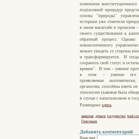
изменение конституционного 
подтасовкой процедур предста
основа "природы" управлен
историки уже отметили преце
в ином масштабе в прошлом –
своего существования к капит
обратный процесс. Однако 
новоиспеченного управленче
можно увидеть со стороны ино
и трансформируется. И тогда 
сохранить свой статус и оста
времен". В том – умение прот
в этом – умение его от
проявляемые анатомическ
организма, способны иметь н
этиологию (каковая была обна
в случае с капитализмом и гос
Размещено
здесь
.
анархия
деньги
государство
total co
Григорьев
Добавить комментарий
Ваше имя