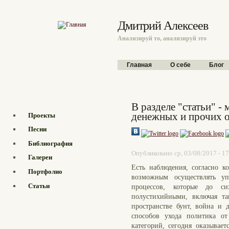
Перейти к основному содержанию
Дмитрий Алексеев
Анализируй то, анализируй это
Главное меню
Главная
О себе
Блог
В разделе "статьи" -
денежных и прочих о
Проекты
Песни
Библиография
Опубликовано ср, 03/08/2017 - 1
Галереи
Есть наблюдения, согласно 
Портфолио
возможным осуществлять у
Статьи
процессов, которые до с
полустихийными, включая т
пространстве бунт, война и
способов ухода политика от
категорий, сегодня оказывае