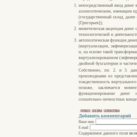
непосредственный ввод денег 
аллопоэтическим, имеющим пр
(государственный склад, далее 
[Григорьев]);
миметическая акцепция денег 
технологической и деятельност
автопоэтическая функция дене
(виртуализации, эвфемеризаци
и, на основе такой трансформ
виртуализированном (эвфемер
двойной бухгалтерии и частич
Собственно, пп. 2. и 3. да
производными из представлен
тождественность виртуального
похоже, заключается момен
функционирование денег 
сознательно-личностных конце
деньги
логика
семиотика
Добавить комментарий
Ваше имя
E-mail
Содержимое данного поля явля