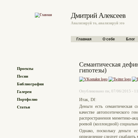
Перейти к основному содержанию
Дмитрий Алексеев
Анализируй то, анализируй это
Главное меню
Главная
О себе
Блог
Семантическая дефин
Проекты
гипотезы)
Песни
Библиография
Опубликовано пн, 07/06/2015 - 1
Галереи
Портфолио
Итак, Df:
Деньги есть семантическая 
Статьи
качестве автопоэтического ге
распространения миметико-акц
роевой (коллоидной) социально
Однако, поскольку деньги е
определение следует снабдить 