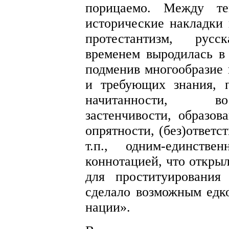
порицаемо. Между те
исторические накладки 
протестантизм, русс
временем выродилась в
подменив многообразие 
и требующих знания, п
начитанности, вос
застенчивости, образов
опрятности, (без)ответст
т.п., одним-единст
коннотацией, что откры
для проституирования
сделало возможным едк
нации».