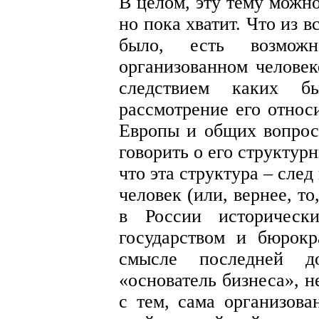
В целом, эту тему можн
но пока хватит. Что из в
было, есть возмож
организованном человек
следствием каких 
рассмотрение его относ
Европы и общих вопросо
говорить о его структур
что эта структура – сле
человек (или, вернее, то
в России историческ
государством и бюрок
смысле последней д
«основатель бизнеса», н
с тем, сама организова