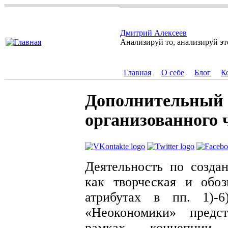
Перейти к основному содержанию
Дмитрий Алексеев
Анализируй то, анализируй эт
Главная
О себе
Блог
К
Главное меню
Дополнительный 
организованного 
Деятельность по созда
как творческая и обо
атрибутах в пп. 1)
«Неокономики» предс
рамках концепции 