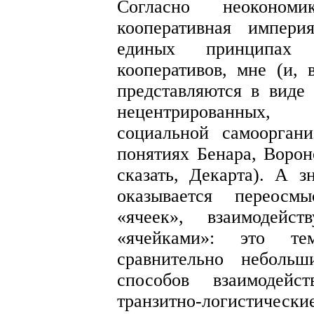
Согласно неоконом
кооперативная импер
единых принципах 
кооперативов, мне (и,
представляются в виде 
нецентрированных,
социальной самоорган
понятиях Бенара, Ворон
сказать, Декарта). А з
оказывается переосм
«ячеек», взаимодей
«ячейками»: это т
сравнительно неболь
способов взаимодей
транзитно-логистическ