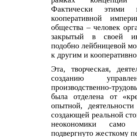
Фактически этими п
кооперативной импер
общества – человек орг
закрытый в своей инд
подобно лейбницевой мо
к другим и кооперативн
Эта, творческая, деят
созданию управл
производственно-трудов
была отделена от «кре
опытной, деятельности
создающей реальной стои
неокономики само 
подвергнуто жесткому п