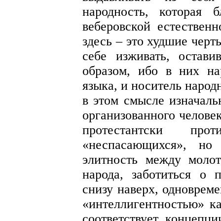
народность, которая 
веберовской естествен
здесь – это худшие черт
себе изживать, остав
образом, ибо в них на
языка, и носитель народ
в этом смысле изначал
организованного человек
протестантски про
«неспасающихся», но
элитность между молот
народа, заботиться о 
снизу наверх, одноврем
«интеллигентностью» ка
соответствует концепц