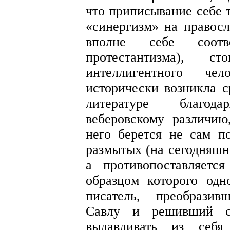
что приписывание себе т
«синергизм» на правосл
вполне себе соотв
протестантизма), 
интеллигентного чел
исторически возникла с
литературе благод
веберовскому различию
него берется не сам п
размытых (на сегодняшн
а противопоставляетс
образцом которого од
писатель, преобразив
Савлу и решивший с
выдавливать из себ