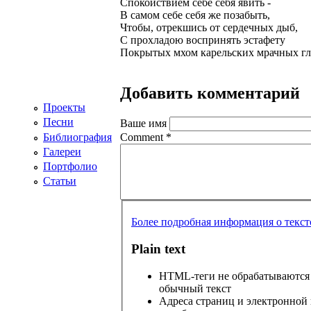
Спокойствием себе себя явить -
В самом себе себя же позабыть,
Чтобы, отрекшись от сердечных дыб,
С прохладою воспринять эстафету
Покрытых мхом карельских мрачных гл
Добавить комментарий
Проекты
Песни
Ваше имя
Библиография
Comment
*
Галереи
Портфолио
Статьи
Более подробная информация о текс
Plain text
HTML-теги не обрабатываются 
обычный текст
Адреса страниц и электронной