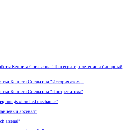
аботы Кеннета Снельсона "Тенсегрити, плетение и бинарный
татьи Кеннета Снельсона "История атома"
татьи Кеннета Снельсона "Портрет атома"
eginnings of arched mechanics"
Шанцевый арсенал"
ch arsenal"