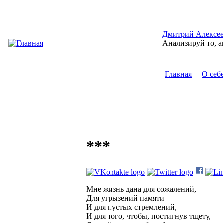
Перейти к основному содержанию
Дмитрий Алексе
Анализируй то, а
Главная
О себ
Главное м
***
Мне жизнь дана для сожалений,
Для угрызений памяти
И для пустых стремлений,
И для того, чтобы, постигнув тщету,