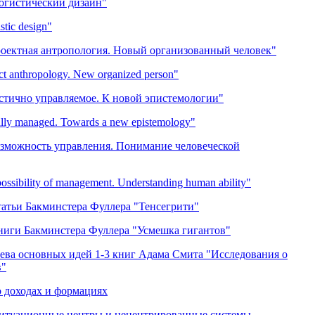
огистический дизайн"
stic design"
роектная антропология. Новый организованный человек"
t anthropology. New organized person"
стично управляемое. К новой эпистемологии"
ally managed. Towards a new epistemology"
озможность управления. Понимание человеческой
ssibility of management. Understanding human ability"
татьи Бакминстера Фуллера "Тенсегрити"
ниги Бакминстера Фуллера "Усмешка гигантов"
ева основных идей 1-3 книг Адама Смита "Исследования о
в"
о доходах и формациях
Ситуационные центры и нецентрированные системы