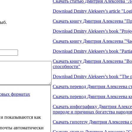
Скачать статью Дмитрия Алексеева "Л
Download Dmitry Alekseev's article "Logi
Скачать книгу Дмитрия Алексеева "П
ыб.
Download Dmitry Alekseev's book "Projec
Скачать книгу Дмитрия Алексеева "Ча
Download Dmitry Alekseev's book "Parti
Скачать книгу Дмитрия Алексеева "В
способности"
Download Dmitry Alekseev's book "The po
Скачать перевод Дмитрия Алексеева с
товых форматах
Скачать перевод Дмитрия Алексеева к
Скачать инфографику Дмитрия Алексе
природе и причинах богатства народо
и показываются как
Скачать гипотезу Дмитрия Алексеева 
 почты автоматически
Скачать статью Дмитрия Алексеева "